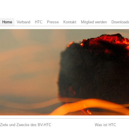
Home
Verband
HTC
Presse
Kontakt
Mitglied werden
Download
Ziele und Zwecke des BV-HTC
Was ist HTC